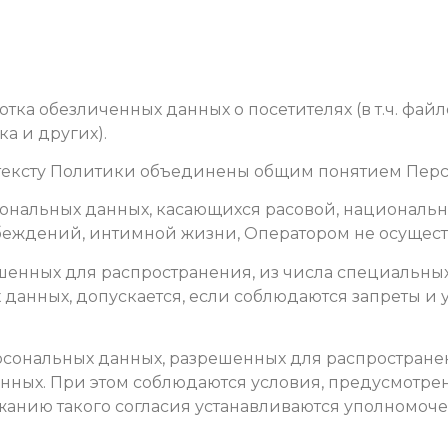
ботка обезличенных данных о посетителях (в т.ч. фай
а и других).
 тексту Политики объединены общим понятием Пер
рсональных данных, касающихся расовой, националь
беждений, интимной жизни, Оператором не осущест
ешенных для распространения, из числа специальны
ых данных, допускается, если соблюдаются запреты и 
персональных данных, разрешенных для распростране
ных. При этом соблюдаются условия, предусмотренные
жанию такого согласия устанавливаются уполномоче