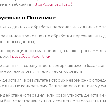
телях веб-сайта
https://countec.ift.ru/
.
зуемые в Политике
альных данных – обработка персональных данных с 
 временное прекращение обработки персональных да
ональных данных).
 и информационных материалов, а также программ д
дресу
https://countec.ift.ru/
.
х данных — совокупность содержащихся в базах дан
ных технологий и технических средств.
— действия, в результате которых невозможно опре
 данных конкретному Пользователю или иному суб
ое действие (операция) или совокупность действий
 без использования таких средств с персональными