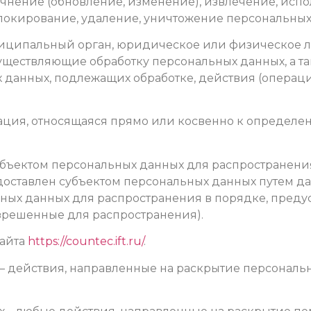
очнение (обновление, изменение), извлечение, испо
блокирование, удаление, уничтожение персональных
униципальный орган, юридическое или физическое л
уществляющие обработку персональных данных, а 
х данных, подлежащих обработке, действия (опера
ация, относящаяся прямо или косвенно к определ
убъектом персональных данных для распространени
доставлен субъектом персональных данных путем да
ных данных для распространения в порядке, пред
зрешенные для распространения).
сайта
https://countec.ift.ru/
.
х – действия, направленные на раскрытие персонал